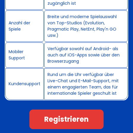
zugänglich ist
Breite und moderne Spielauswahl
Anzahl der
von Top-Studios (Evolution,
Spiele
Pragmatic Play, NetEnt, Play'n GO
usw.)
Verfügbar sowohl auf Android- als
Mobiler
auch auf iOS-Apps sowie über den
Support
Browserzugang
Rund um die Uhr verfügbar über
Live-Chat und E-Mail-Support, mit
Kundensupport
einem engagierten Team, das für
internationale Spieler geschult ist
Registrieren