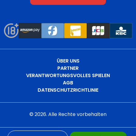
ÜBER UNS
PARTNER
VERANTWORTUNGSVOLLES SPIELEN
AGB
DATENSCHUTZRICHTLINIE
©
2026
. Alle Rechte vorbehalten