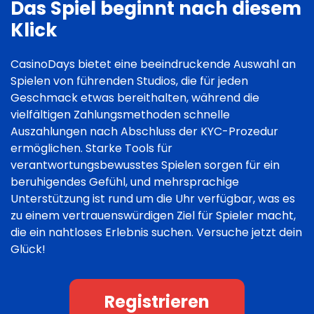
Das Spiel beginnt nach diesem
Klick
CasinoDays bietet eine beeindruckende Auswahl an
Spielen von führenden Studios, die für jeden
Geschmack etwas bereithalten, während die
vielfältigen Zahlungsmethoden schnelle
Auszahlungen nach Abschluss der KYC-Prozedur
ermöglichen. Starke Tools für
verantwortungsbewusstes Spielen sorgen für ein
beruhigendes Gefühl, und mehrsprachige
Unterstützung ist rund um die Uhr verfügbar, was es
zu einem vertrauenswürdigen Ziel für Spieler macht,
die ein nahtloses Erlebnis suchen. Versuche jetzt dein
Glück!
Registrieren