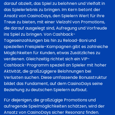
darauf abzielt, das Spiel zu belohnen und Vielfalt in
das Spielerlebnis zu bringen. Im Kern betont der
Ansatz von CasinoDays, den Spielern Wert für ihre
Treue zu bieten, mit einer Vielzahl von Promotions,
die darauf ausgelegt sind, Aufregung und Vorfreude
ins Spiel zu bringen. Von Cashback-
Tageseinzahlungen bis hin zu Reload-Boni und
speziellen Freispiele-Kampagnen gibt es zahlreiche
Möglichkeiten für Kunden, etwas Zusätzliches zu
verdienen. Gleichzeitig richtet sich ein VIP-
Cashback-Programm speziell an Spieler mit hoher
Aktivität, die großzügigere Belohnungen bei
Verlusten suchen. Diese umfassende Bonusstruktur
bildet das Fundament, auf dem CasinoDays seine
Beziehung zu deutschen Spielern aufbaut.
Für diejenigen, die großzügige Promotions und
aufregende Spielmöglichkeiten schätzen, wird der
Ansatz von CasinoDays sicher Resonanz finden.