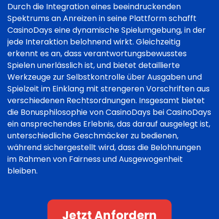
Durch die Integration eines beeindruckenden
Spektrums an Anreizen in seine Plattform schafft
CasinoDays eine dynamische Spielumgebung, in der
jede Interaktion belohnend wirkt. Gleichzeitig
erkennt es an, dass verantwortungsbewusstes
Spielen unerlässlich ist, und bietet detaillierte
Werkzeuge zur Selbstkontrolle über Ausgaben und
Spielzeit im Einklang mit strengeren Vorschriften aus
verschiedenen Rechtsordnungen. Insgesamt bietet
die Bonusphilosophie von CasinoDays bei CasinoDays
ein ansprechendes Erlebnis, das darauf ausgelegt ist,
unterschiedliche Geschmäcker zu bedienen,
während sichergestellt wird, dass die Belohnungen
im Rahmen von Fairness und Ausgewogenheit
bleiben.
Jetzt Anfordern