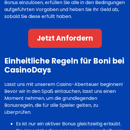
Bonus einzulösen, erfüllen Sie alle in den Bedingungen
aufgeführten Vorgaben und heben Sie Ihr Geld ab,
sobald Sie diese erfüllt haben.
Jetzt Anfordern
Einheitliche Regeln für Boni bei
CasinoDays
Lasst uns mit unserem Casino-Abenteuer beginnen!
Bevor wir in den Spaß eintauchen, lasst uns einen
Moment nehmen, um die grundlegenden
Bonusregeln, die für alle Spieler gelten, zu
überprüfen.
Es ist nur ein aktiver Bonus gleichzeitig erlaubt.