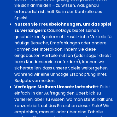
Sie sich anmelden – zu wissen, was genau
erforderlich ist, hält Sie in der Kontrolle des
Spiels!
Nutzen Sie Treuebelohnungen, um das Spiel
zu verlängern
: CasinoDays bietet seinen
geschätzten Spielern oft zusätzliche Vorteile für
häufige Besuche, Empfehlungen oder andere
Formen der Interaktion. Indem Sie diese
eingebauten Vorteile nutzen (oder sogar direkt
beim Kundenservice anfordern), können wir
sicherstellen, dass unsere Spiele weitergehen,
während wir eine unnötige Erschöpfung Ihres
Budgets vermeiden.
Verfolgen Sie Ihren Umsatzfortschritt
: Es ist
einfach, in der Aufregung den Überblick zu
verlieren, aber zu wissen, wo man steht, hält uns
konzentriert auf das Erreichen dieser Ziele! Wir
empfehlen, manuell oder über eine Tabelle